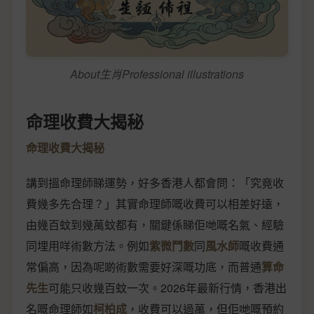
About生肖Professional illustrations
命理收費大揭秘
命理收費大揭秘
講到搵命理師睇運勢，好多香港人都會問：「究竟收
費幾多先合理？」其實命理師嘅收費可以相差好遠，
由幾百蚊到幾萬蚊都有，關鍵係睇佢哋嘅名氣、經驗
同埋用咩術數方法。例如
紫微鬥數
同
風水師
嘅收費通
常偏高，因為呢啲術數需要好深嘅功底，而普通
算命
先生
可能只收幾百蚊一次。2026年最新行情，香港出
名嘅命理師如
柯柏成
，收費可以過萬，但佢哋嘅預約