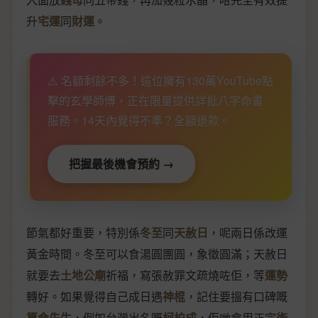
升
宅運
同
財運
。
⚠️ 名額剩餘不多！這位擁有130萬YouTube點
擊的玄學師傅，正在限量提供詳批八字命書
服務。14天內覺得不準？全額退款。
把握最後機會預約 →
節氣都好重要，特別係
冬至
同
天赦日
，呢兩日係改運
黃金時間。冬至可以食湯圓團圓，象徵圓滿；天赦日
就要去
土地公廟
祈福，寫張赦罪文疏燒咗佢，等
運勢
轉好。如果覺得自己成日遇
神棍
，記住要搵有口碑嘅
算命先生
，例如台灣出名嘅
柯柏成
，佢哋會用正宗
術