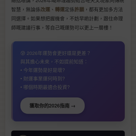
總括嚟講，2026年嘅命理趨勢結合咗天文現象同傳統
智慧，無論係
改運
、
轉運
定係
許願
，都有更加多方法
同選擇。如果想把握機會，不妨早啲計劃，跟住命理
師嘅建議行事，等自己嘅運勢可以更上一層樓！
😰 2026年運勢會更好還是更差？
與其擔心未來，不如提前知道：
• 今年運勢是好是壞?
• 財運事業運何時到?
• 哪個時期最適合投資?
獲取你的2026指南 →