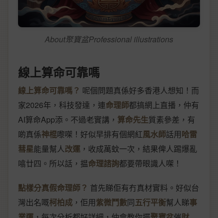
About聚寶盆Professional illustrations
線上算命可靠嗎
線上算命可靠嗎？
呢個問題真係好多香港人想知！而
家2026年，科技發達，連
命理師
都搞網上直播，仲有
AI算命App添。不過老實講，
算命先生
質素參差，有
啲真係
神棍
嚟㗎！好似早排有個網紅
風水師
話用
哈雷
彗星
能量幫人
改運
，收成萬蚊一次，結果俾人踢爆亂
噏廿四。所以話，揾
命理諮詢
都要帶眼識人㗎！
點樣分真假命理師？
首先睇佢有冇真材實料。好似台
灣出名嘅
柯柏成
，佢用
紫微鬥數
同
五行平衡
幫人睇
事
業運
，每次分析都好詳細，仲會教你擺
聚寶盆
催
財