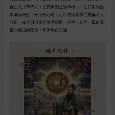
自己嘅八字俾人，尤其係網上啲
神棍
；同埋如果算出
嚟運程唔好，千萬唔好驚，可以透過
紫微鬥數
再深入
分析，或者用風水擺設嚟
招財
、
祈福
。記住，算命嘅
目的係知命改命，唔係嚇自己㗎！