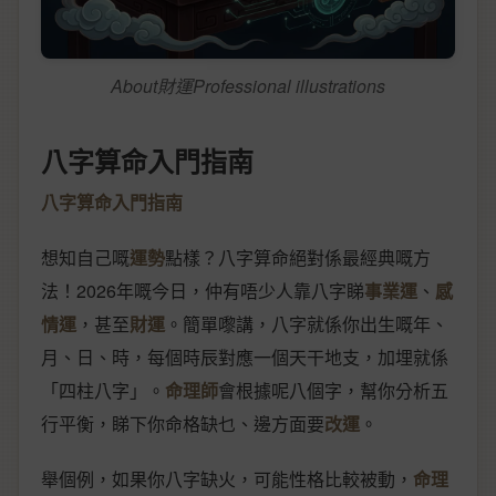
About財運Professional illustrations
八字算命入門指南
八字算命入門指南
想知自己嘅
運勢
點樣？八字算命絕對係最經典嘅方
法！2026年嘅今日，仲有唔少人靠八字睇
事業運
、
感
情運
，甚至
財運
。簡單嚟講，八字就係你出生嘅年、
月、日、時，每個時辰對應一個天干地支，加埋就係
「四柱八字」。
命理師
會根據呢八個字，幫你分析五
行平衡，睇下你命格缺乜、邊方面要
改運
。
舉個例，如果你八字缺火，可能性格比較被動，
命理