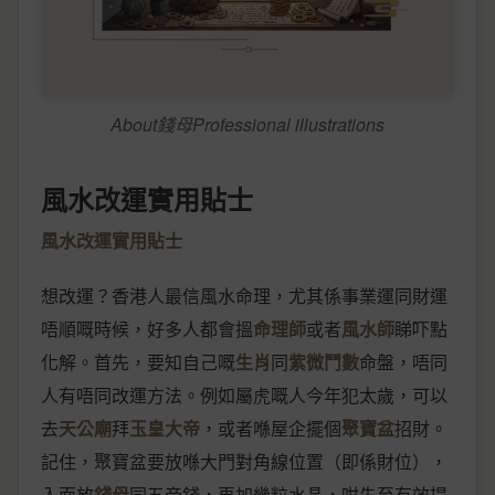
About錢母Professional illustrations
風水改運實用貼士
風水改運實用貼士
想改運？香港人最信風水命理，尤其係事業運同財運
唔順嘅時候，好多人都會搵
命理師
或者
風水師
睇吓點
化解。首先，要知自己嘅
生肖
同
紫微鬥數
命盤，唔同
人有唔同改運方法。例如屬虎嘅人今年犯太歲，可以
去
天公廟
拜
玉皇大帝
，或者喺屋企擺個
聚寶盆
招財。
記住，聚寶盆要放喺大門對角線位置（即係財位），
入面放
錢母
同五帝錢，再加幾粒水晶，咁先至有效提