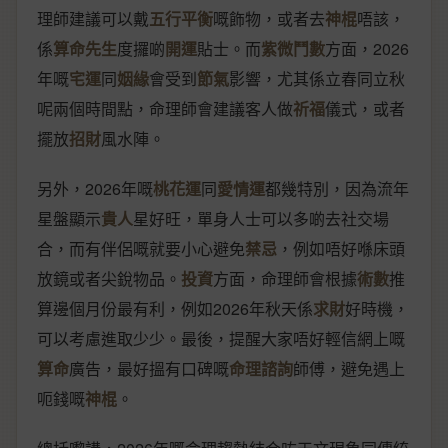
理師建議可以戴
五行平衡
嘅飾物，或者去
神棍
唔該，
係
算命先生
度攞啲
開運
貼士。而
紫微鬥數
方面，2026
年嘅
宅運
同
姻緣
會受到
節氣
影響，尤其係立春同立秋
呢兩個時間點，命理師會建議客人做
祈福
儀式，或者
擺放
招財
風水陣。
另外，2026年嘅
桃花運
同
愛情運
都幾特別，因為流年
星盤顯示
貴人
星好旺，單身人士可以多啲去社交場
合，而有伴侶嘅就要小心避免
禁忌
，例如唔好喺床頭
放鏡或者尖銳物品。
投資
方面，命理師會根據
術數
推
算邊個月份最有利，例如2026年秋天係
求財
好時機，
可以考慮進取少少。最後，提醒大家唔好輕信網上嘅
算命
廣告，最好搵有口碑嘅
命理諮詢
師傅，避免遇上
呃錢嘅
神棍
。