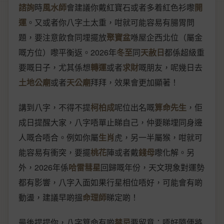
諮詢
時
風水師
會建議你戴紅寶石或者多着紅色衫嚟
開
運
。又或者你八字土太重，咁就可能容易有腸胃問
題，要注意飲食同埋擺放
聚寶盆
喺屋企西北位（屬金
嘅方位）嚟平衡返。2026年
冬至
同
天赦日
都係超級重
要嘅日子，尤其係想
轉運
或者
求財
嘅朋友，呢幾日去
土地公廟
或者
天公廟
拜拜，效果會更加顯著！
講到八字，不得不提
柯柏成
呢位出名嘅
算命先生
，佢
成日提醒大家，八字唔單止睇自己，仲要睇埋同身邊
人嘅合唔合。例如你屬
生肖
虎，另一半屬猴，咁就可
能容易有衝突，要擺
桃花
陣或者戴
錢母
嚟化解。另
外，2026年係
哈雷彗星
回歸嘅年份，天文現象對運勢
都有影響，八字入面如果行星相位唔好，可能會有啲
動盪，建議早啲搵
命理師
睇定啲！
最後提提你，八字算命有啲
禁忌
要留意：唔好隨便將