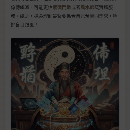
係傳統派，可能更信
紫微鬥數
或者
風水師
嘅實體服
務。總之，揀命理師最緊要係合自己預算同需求，唔
好盲目跟風！