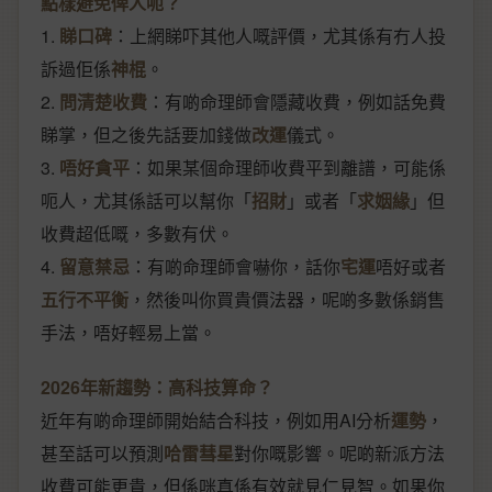
點樣避免俾人呃？
1.
睇口碑
：上網睇吓其他人嘅評價，尤其係有冇人投
訴過佢係
神棍
。
2.
問清楚收費
：有啲命理師會隱藏收費，例如話免費
睇掌，但之後先話要加錢做
改運
儀式。
3.
唔好貪平
：如果某個命理師收費平到離譜，可能係
呃人，尤其係話可以幫你「
招財
」或者「
求姻緣
」但
收費超低嘅，多數有伏。
4.
留意禁忌
：有啲命理師會嚇你，話你
宅運
唔好或者
五行不平衡
，然後叫你買貴價法器，呢啲多數係銷售
手法，唔好輕易上當。
2026年新趨勢：高科技算命？
近年有啲命理師開始結合科技，例如用AI分析
運勢
，
甚至話可以預測
哈雷彗星
對你嘅影響。呢啲新派方法
收費可能更貴，但係咪真係有效就見仁見智。如果你