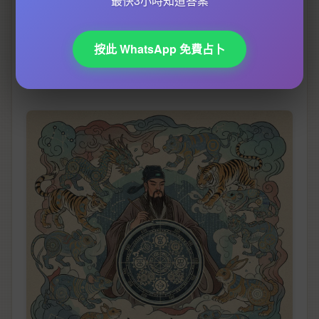
最快3小時知道答案
都跟住好轉，證明
五行平衡
真係有料到！記住啊，呢
啲秘訣要配合自己嘅
運勢
先最有效，如果最近行緊
桃
按此 WhatsApp 免費占卜
花
運，不妨加多枝粉晶，等
姻緣
帶動
投資
運都話唔定
㗎！