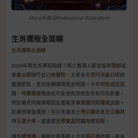
About天赦日Professional illustrations
生肖運程全面睇
生肖運程全面睇
2026年嘅生肖運程點樣？唔少香港人都會搵
命理師
或
者
風水師
睇吓自己嘅
運勢
，尤其係
冬至
同
天赦日
呢啲
重要節氣，更加係轉運嘅黃金時間。今年
柯柏成
就提
醒，
哈雷彗星
嘅接近可能會對某啲生肖有特別影響，
例如屬虎同屬猴嘅朋友要留意
事業運
同
財運
嘅波動。
如果想增強運勢，可以考慮去
土地公廟
或者
天公廟
拜
拜
玉皇大帝
，或者擺放
聚寶盆
同
錢母
嚟
招財
。
講到
感情運
，屬龍同屬馬嘅人今年
桃花
運唔錯，單身