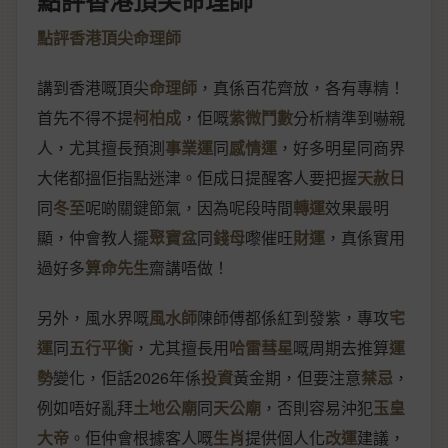
點評香港頂尖命理師
點評香港頂尖命理師
講到香港嘅頂尖
命理師
，真係百花齊放，各有專精！
首先不得不提
柯柏成
，佢嘅
紫微鬥數
分析精準到嚇親
人，尤其擅長預測
事業運
同
感情運
，好多明星同商界
大佬都搵佢指點迷津。佢成日提醒客人要把握
天赦日
同
冬至
呢啲關鍵節氣，因為呢段時間
轉運
效果最明
顯，仲會教人擺
聚寶盆
同
錢母
嚟催旺
財運
，真係實用
過好多
算命先生
齋講唔做！
另外，風水界嘅
風水師
陳師傅都係紅到發紫，專攻
宅
運
同
五行平衡
，尤其擅長用
哈雷彗星
嘅周期去推算
運
勢
變化，佢話2026年係
投資
黃金期，但要注意
禁忌
，
例如唔好亂拜
土地公廟
同
天公廟
，否則容易沖犯
玉皇
大帝
。佢仲會根據客人嘅
生肖
提供個人化
改運
建議，