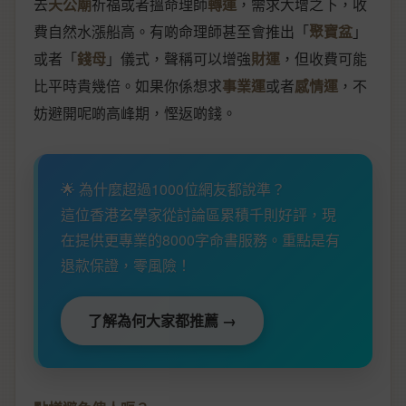
去
天公廟
祈福或者搵命理師
轉運
，需求大增之下，收
費自然水漲船高。有啲命理師甚至會推出「
聚寶盆
」
或者「
錢母
」儀式，聲稱可以增強
財運
，但收費可能
比平時貴幾倍。如果你係想求
事業運
或者
感情運
，不
妨避開呢啲高峰期，慳返啲錢。
🌟 為什麼超過1000位網友都說準？
這位香港玄學家從討論區累積千則好評，現
在提供更專業的8000字命書服務。重點是有
退款保證，零風險！
了解為何大家都推薦 →