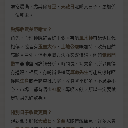
通常爆滿，尤其係
冬至
、
天赦日
呢啲大日子，更加係
一位難求。
點解收費差距咁大？
首先，命理師嘅背景好重要。有啲
風水師
可能係世代
相傳，或者有
玉皇大帝
、
土地公廟
嘅加持，收費自然
高啲。另外，佢哋用嘅方法亦影響價錢，例如
紫微鬥
數
需要排盤同詳細分析，時間長、功夫多，所以貴得
有道理。相反，有啲街邊檔嘅
算命先生
可能只係睇吓
你嘅
生肖
或者簡單批八字，收費就平好多。不過要小
心，市場上都有唔少
神棍
，專呃人錢，所以一定要做
足功課先好幫襯。
特別日子收費更貴？
絕對係！好似
天赦日
、
冬至
呢啲傳統節氣，好多人會