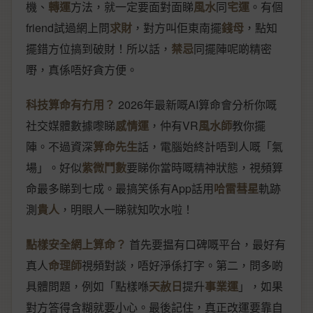
機、
轉運
方法，就一定要面對面睇
風水
同
宅運
。有個
friend試過網上問
求財
，對方叫佢東南擺
錢母
，點知
擺錯方位搞到破財！所以話，
禁忌
同擺陣呢啲精密
嘢，真係唔好貪方便。
科技算命有冇用？
2026年最新嘅AI算命會分析你嘅
社交媒體數據嚟睇
感情運
，仲有VR
風水師
教你擺
陣。不過資深
算命先生
話，電腦始終計唔到人嘅「氣
場」。好似
紫微鬥數
要睇你當時嘅精神狀態，視頻算
命最多睇到七成。最搞笑係有App話用
哈雷彗星
軌跡
測
貴人
，明眼人一睇就知吹水啦！
點樣安全網上算命？
首先要揾有口碑嘅平台，最好有
真人
命理師
視頻對談，唔好淨係打字。第二，問多啲
具體問題，例如「點樣喺
天赦日
提升
事業運
」，如果
對方答得含糊就要小心。最後記住，真正改運要靠自