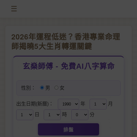
☰
2026年運程低迷？香港專業命理
師揭曉5大生肖轉運關鍵
玄燊師傅 - 免費AI八字算命
性別：
男
女
出生日期(新曆)：
年
月
日
時
分
排盤