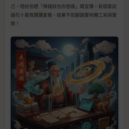
己，唔好信晒「俾錢就包你發達」嘅宣傳。有個客試
過花十萬買
開運
套餐，結果不如腳踏實地轉工來得實
際！