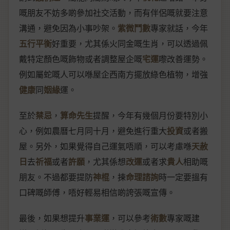
嘅朋友不妨多啲參加社交活動，而有伴侶嘅就要注意
溝通，避免因為小事吵架。
紫微鬥數
專家就話，今年
五行平衡
好重要，尤其係火同金嘅生肖，可以透過佩
戴特定顏色嘅飾物或者調整屋企嘅
宅運
嚟改善運勢。
例如屬蛇嘅人可以喺屋企西南方擺放綠色植物，增強
健康
同
姻緣
運。
至於
禁忌
，
算命先生
提醒，今年有幾個月份要特別小
心，例如農曆七月同十月，避免進行重大
投資
或者搬
屋。另外，如果覺得自己運氣唔順，可以考慮喺
天赦
日
去
祈福
或者
許願
，尤其係想
改運
或者求
貴人
相助嘅
朋友。不過都要提防
神棍
，揀
命理諮詢
時一定要搵有
口碑嘅師傅，唔好輕易相信啲誇張嘅宣傳。
最後，如果想提升
事業運
，可以參考
術數
專家嘅建