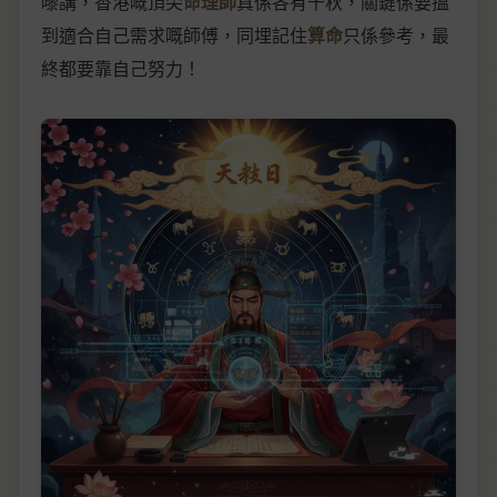
嚟講，香港嘅頂尖
命理師
真係各有千秋，關鍵係要搵
到適合自己需求嘅師傅，同埋記住
算命
只係參考，最
終都要靠自己努力！