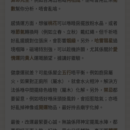
數
幫你分析，唔會亂噏。
感情運方面，想催
桃花
可以喺睡房擺放粉水晶，或者
喺
節氣
轉換時（例如立春、立秋）戴紅繩。但千祈唔
好亂擺鏡對住張床，會影響
姻緣
。另外，
哈雷彗星
過
境嗰陣，磁場特別強，可以趁機許願，尤其係關於
愛
情運
同
貴人
運嘅願望，據講好靈驗。
健康運就差？可能係屋企
五行
唔平衡。例如廚房屬
火，如果對正廁所（屬水），就會水火相沖。解決方
法係喺中間擺綠色植物（屬木）化解。另外，
禁忌
都
要留意，例如唔好喺床頭掛風鈴，會招惹陰氣；亦唔
好亂掉神像或
開運
物品，最好拎去廟宇化掉。
最後，改運最緊要心誠。無論係拜神定擺風水陣，都