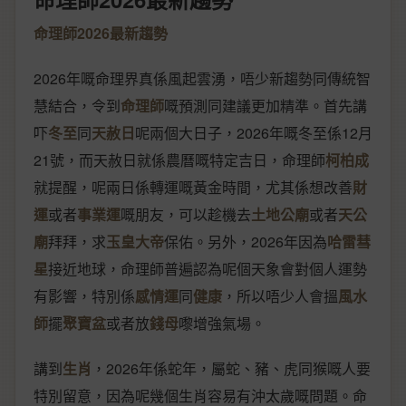
命理師2026最新趨勢
2026年嘅命理界真係風起雲湧，唔少新趨勢同傳統智
慧結合，令到
命理師
嘅預測同建議更加精準。首先講
吓
冬至
同
天赦日
呢兩個大日子，2026年嘅冬至係12月
21號，而天赦日就係農曆嘅特定吉日，命理師
柯柏成
就提醒，呢兩日係轉運嘅黃金時間，尤其係想改善
財
運
或者
事業運
嘅朋友，可以趁機去
土地公廟
或者
天公
廟
拜拜，求
玉皇大帝
保佑。另外，2026年因為
哈雷彗
星
接近地球，命理師普遍認為呢個天象會對個人運勢
有影響，特別係
感情運
同
健康
，所以唔少人會搵
風水
師
擺
聚寶盆
或者放
錢母
嚟增強氣場。
講到
生肖
，2026年係蛇年，屬蛇、豬、虎同猴嘅人要
特別留意，因為呢幾個生肖容易有沖太歲嘅問題。命