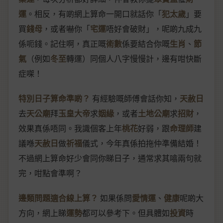
運
。相反，有啲網上算命一開口就話你「
犯太歲
」要
買
錢母
，或者嚇你「
宅運
唔好會破財」，呢啲九成九
係呃錢。記住啊，真正嘅
術數
係要結合你嘅
生肖
、
節
氣
（例如
冬至
轉運）同個人八字慢慢計，邊有咁快斷
症㗎！
特別日子算命準啲？
有經驗嘅師傅會話你知，
天赦日
去
天公廟
拜
玉皇大帝
求
姻緣
，或者
土地公廟
求
招財
，
效果真係唔同。我識個客上年
桃花
好弱，跟
命理師
建
議喺
天赦日
做
祈福
儀式，今年真係拍拖仲準備結婚！
不過網上算命好少會同你睇日子，通常求其噏兩句就
完，咁點會準啊？
邊類問題適合線上算？
如果係問
愛情運
、
健康
呢啲大
方向，網上睇
運勢
都可以參考下。但具體如
投資
時