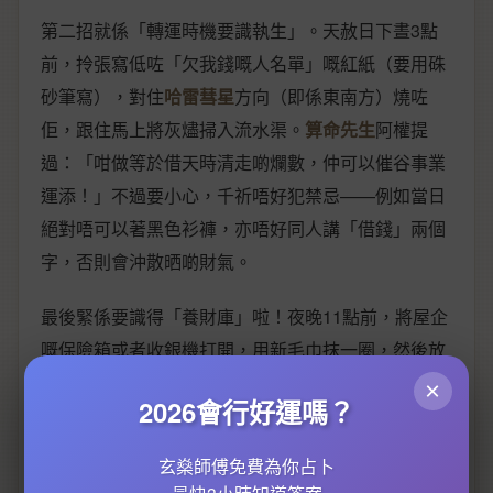
第二招就係「轉運時機要識執生」。天赦日下晝3點
前，拎張寫低咗「欠我錢嘅人名單」嘅紅紙（要用硃
砂筆寫），對住
哈雷彗星
方向（即係東南方）燒咗
佢，跟住馬上將灰燼掃入流水渠。
算命先生
阿權提
過：「咁做等於借天時清走啲爛數，仲可以催谷事業
運添！」不過要小心，千祈唔好犯禁忌——例如當日
絕對唔可以著黑色衫褲，亦唔好同人講「借錢」兩個
字，否則會沖散晒啲財氣。
最後緊係要識得「養財庫」啦！夜晚11點前，將屋企
嘅保險箱或者收銀機打開，用新毛巾抹一圈，然後放
粒水晶入去。
神棍
呃人嘅就話要買貴價嘢，其實普通
×
2026會行好運嗎？
白水晶已經夠用，重點係要同時念三次：「天赦開
庫，錢財入屋」。有客試過跟足做，一個月內居然中
玄燊師傅免費為你占卜
咗六合彩安慰獎，雖然唔係大錢，但係
感情運
同健康