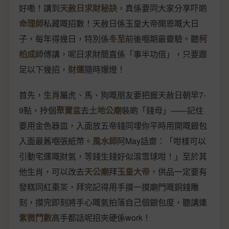
好嘞！講到
天赦日求財秘訣
，真係要同大家分享吓啲
命理師
私藏嘅招數！天赦日係玉皇大帝開恩嘅大日
子，每年得幾日，特別係
冬至
前後嗰期最靈驗。聽
柯
柏成
師傅講，呢日求財簡直係「事半功倍」，只要跟
足以下幾招，
財運
隨時爆燈！
首先，
生肖
屬虎、馬、狗嘅朋友要把握天赦日朝早7-
9點，拎個
聚寶盆
去
土地公廟
裝啲「錢母」——記住
要用金色器皿，入面放五帝錢同埋你平時用開嘅銀包
入面最舊嗰張紙幣。
風水師
阿May話齋：「咁樣可以
引動宅運嘅財氣，等錢生錢好似滾雪球咁！」至於其
他生肖，可以改去
天公廟
拜
玉皇大帝
，供品一定要有
發糕同紅棗茶，拜完記得用手摸一摸廟門嘅銅錢雕
刻，摸完即刻將手心嘅氣拍落自己個銀包度，聽講連
紫微鬥數
高手都話呢招夾硬係work！