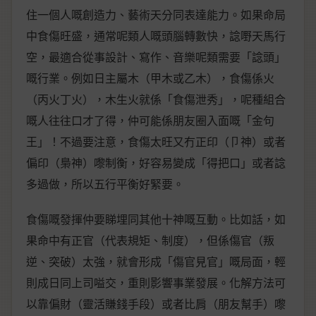
住一個人嘅創造力、藝術天分同表達能力。如果命局
中食傷旺盛，通常呢類人嘅頭腦轉數快，諗嘢天馬行
空，最適合從事設計、寫作、音樂呢類需要「諗頭」
嘅行業。例如日主屬木（甲木或乙木），食傷係火
（丙火丁火），木生火就係「食傷泄秀」，呢種組合
嘅人往往口才了得，仲可能係朋友圈入面嘅「金句
王」！不過要注意，食傷太旺又冇正印（卩神）或者
偏印（梟神）嚟制衡，好容易變成「得把口」或者諗
多過做，所以五行平衡好緊要。
食傷嘅發揮仲要睇埋同其他十神嘅互動。比如話，如
果命中有正官（代表規矩、制度），但係傷官（叛
逆、突破）太強，就會形成「傷官見官」嘅局面，輕
則成日同上司嗌交，重則影響事業發展。化解方法可
以靠偏財（靈活賺錢手段）或者比肩（朋友幫手）嚟