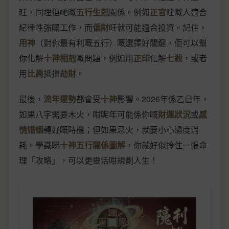
旺，同埋佢哋嘅
五行生剋
關係。例如
正官
旺嘅人適合
紀律性強嘅工作，而
偏財
旺就可能適合投資。記住，
用神
（對你最有利嘅五行）嘅選擇好關鍵，佢可以幫
你化解
十神相剋
嘅問題，例如用
正印
化解
七殺
，或者
用
比肩
抵擋
劫財
。
最後，
流年運勢
都會受
十神
影響。2026年係乙巳年，
如果八字需要木火，咁呢年可能係你嘅
財運狀況
或
感
情婚姻
轉好嘅時機；但如果忌火，就要小心過度消
耗。學識睇
十神五行關係圖解
，你就好似拎住一張命
理「攻略」，可以更靈活咁規劃人生！