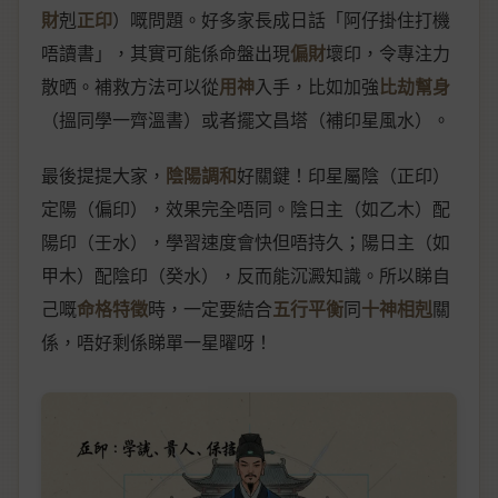
財
剋
正印
）嘅問題。好多家長成日話「阿仔掛住打機
唔讀書」，其實可能係命盤出現
偏財
壞印，令專注力
散晒。補救方法可以從
用神
入手，比如加強
比劫幫身
（搵同學一齊溫書）或者擺文昌塔（補印星風水）。
最後提提大家，
陰陽調和
好關鍵！印星屬陰（正印）
定陽（偏印），效果完全唔同。陰日主（如乙木）配
陽印（壬水），學習速度會快但唔持久；陽日主（如
甲木）配陰印（癸水），反而能沉澱知識。所以睇自
己嘅
命格特徵
時，一定要結合
五行平衡
同
十神相剋
關
係，唔好剩係睇單一星曜呀！