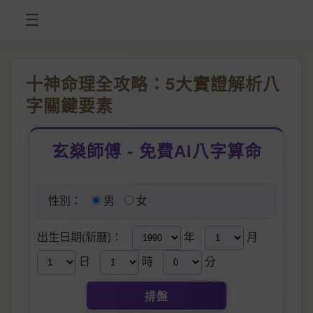
☰
十神命理全攻略：5大實證解析八
字關鍵要素
玄燊師傅 - 免費AI八字算命
性別：
男
女
出生日期(新曆)：
年
月
日
時
分
排盤