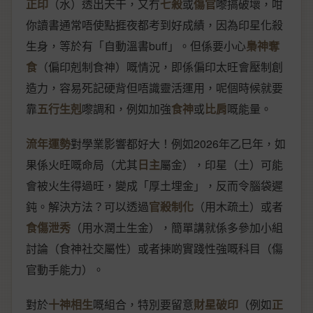
正印
（水）透出天干，又冇
七殺
或
傷官
嚟搞破壞，咁
你讀書通常唔使點捱夜都考到好成績，因為印星化殺
生身，等於有「自動溫書buff」。但係要小心
梟神奪
食
（偏印剋制食神）嘅情況，即係偏印太旺會壓制創
造力，容易死記硬背但唔識靈活運用，呢個時候就要
靠
五行生剋
嚟調和，例如加強
食神
或
比肩
嘅能量。
流年運勢
對學業影響都好大！例如2026年乙巳年，如
果係火旺嘅命局（尤其
日主
屬金），印星（土）可能
會被火生得過旺，變成「厚土埋金」，反而令腦袋遲
鈍。解決方法？可以透過
官殺制化
（用木疏土）或者
食傷泄秀
（用水潤土生金），簡單講就係多參加小組
討論（食神社交屬性）或者揀啲實踐性強嘅科目（傷
官動手能力）。
對於
十神相生
嘅組合，特別要留意
財星破印
（例如
正