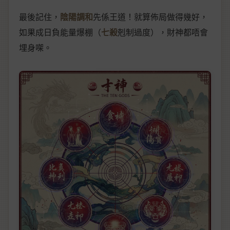
最後記住，
陰陽調和
先係王道！就算佈局做得幾好，
如果成日負能量爆棚（
七殺
剋制過度），財神都唔會
埋身㗎。