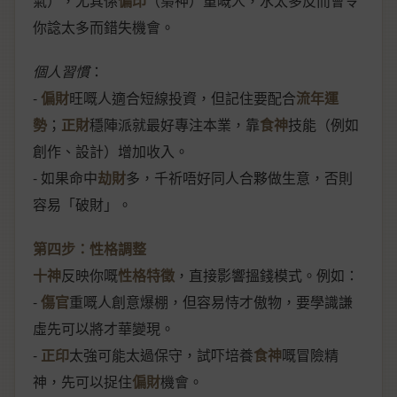
氣），尤其係
偏印
（梟神）重嘅人，水太多反而會令
你諗太多而錯失機會。
個人習慣
：
-
偏財
旺嘅人適合短線投資，但記住要配合
流年運
勢
；
正財
穩陣派就最好專注本業，靠
食神
技能（例如
創作、設計）增加收入。
- 如果命中
劫財
多，千祈唔好同人合夥做生意，否則
容易「破財」。
第四步：性格調整
十神
反映你嘅
性格特徵
，直接影響搵錢模式。例如：
-
傷官
重嘅人創意爆棚，但容易恃才傲物，要學識謙
虛先可以將才華變現。
-
正印
太強可能太過保守，試吓培養
食神
嘅冒險精
神，先可以捉住
偏財
機會。