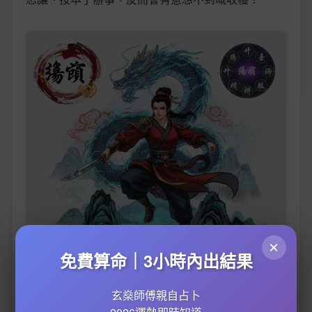
×
免費算命｜3小時內出結果
玄燊師傅親自占卜
About傷官Professional illustrations