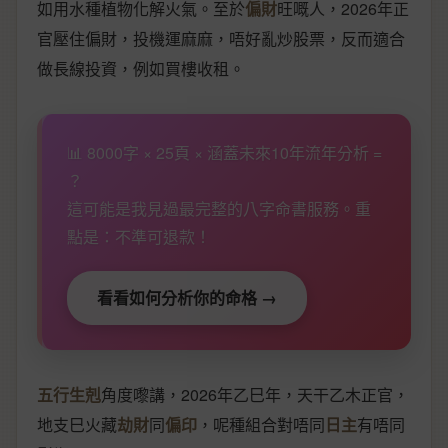
如用水種植物化解火氣。至於
偏財
旺嘅人，2026年正
官壓住偏財，投機運麻麻，唔好亂炒股票，反而適合
做長線投資，例如買樓收租。
📊 8000字 × 25頁 × 涵蓋未來10年流年分析 =
？
這可能是我見過最完整的八字命書服務。重
點是：不準可退款！
看看如何分析你的命格 →
五行生剋
角度嚟講，2026年乙巳年，天干乙木正官，
地支巳火藏
劫財
同
偏印
，呢種組合對唔同
日主
有唔同