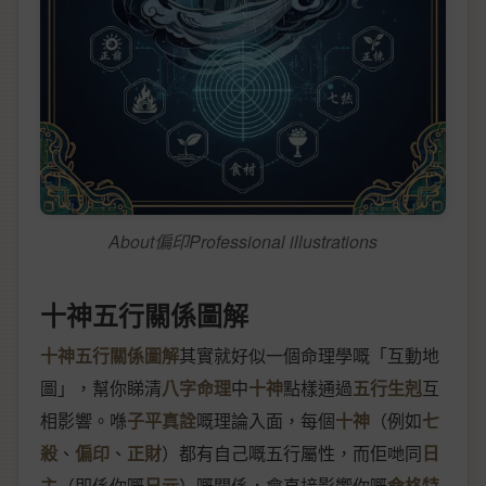
About偏印Professional illustrations
十神五行關係圖解
十神五行關係圖解
其實就好似一個命理學嘅「互動地
圖」，幫你睇清
八字命理
中
十神
點樣通過
五行生剋
互
相影響。喺
子平真詮
嘅理論入面，每個
十神
（例如
七
殺
、
偏印
、
正財
）都有自己嘅五行屬性，而佢哋同
日
主
（即係你嘅
日元
）嘅關係，會直接影響你嘅
命格特