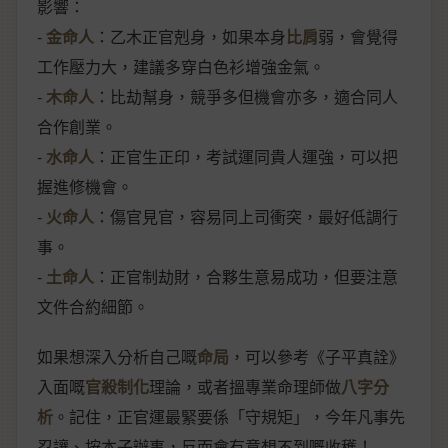
影響：
-
金命人
：乙木正官剋身，如果本身
比肩
弱，會覺得
工作壓力大，建議多穿白色衫增強金氣。
-
木命人
：比劫幫身，競爭多但機會亦多，適合同人
合作創業。
-
水命人
：正官生正印，考試運同貴人運強，可以把
握進修機會。
-
火命人
：傷官見官，容易同上司衝突，最好低調行
事。
-
土命人
：正官制劫財，合夥生意易成功，但要注意
文件合約細節。
如果想深入分析自己嘅
命局
，可以參考《子平真詮》
入面嘅
官殺制化
理論，或者搵專業命理師做
八字分
析
。記住，正官運最緊要係「守規矩」，今年凡事先
忍讓、按本子辦事，反而會有意想不到嘅收穫！