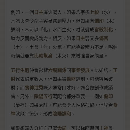
例如，一個
日主
屬火嘅人，如果八字多
七殺
（水），
水剋火會令命主容易遇到壓力，但如果有
偏印
（木）
通關，木可以「化」水而生火，咁就變成
官殺制化
，
壓力反而變成動力。相反，如果
日主
弱又多
傷官
（土），土會「泄」火氣，可能導致精力不足，呢個
時候就要靠
比劫幫身
（木火）來增強自身能量。
五行生剋
仲會影響
六親關係
同
事業發展
。比如話，
正
財
代表穩定收入，但如果被
劫財
剋制，可能容易破
財；而
食神泄秀
嘅人通常口才好，適合做創作或銷
售。另外，
陰陽五行
嘅配合都好重要——例如
偏印
（梟神）如果太旺，可能會令人性格孤僻，但配合
食
神
就能平衡返，形成
陰陽調和
。
如果想深入分析自己嘅
命局
，可以睇吓邊個
十神
最