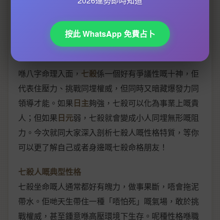
2026運勢即時知道
七殺性格特質揭秘
按此 WhatsApp 免費占卜
七殺性格特質揭秘
喺八字命理入面，
七殺
係一個好有爭議性嘅十神，佢
代表住壓力、挑戰同埋權威，但同時又暗藏爆發力同
領導才能。如果
日主
夠強，七殺可以化為事業上嘅貴
人；但如果
日元
弱，七殺就會變成小人同埋無形嘅阻
力。今次就同大家深入剖析七殺人嘅性格特質，等你
可以更了解自己或者身邊嘅七殺命格朋友！
七殺人嘅典型性格
七殺坐命嘅人通常都好有魄力，做事果斷，唔會拖泥
帶水。佢哋天生帶住一種「唔怕死」嘅氣場，敢於挑
戰權威，甚至鍾意喺高壓環境下生存。呢種性格喺職