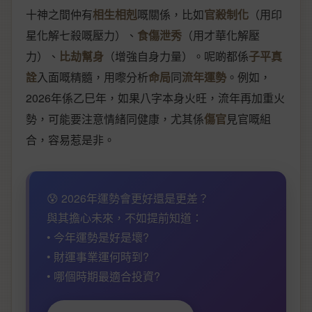
十神之間仲有
相生相剋
嘅關係，比如
官殺制化
（用印
星化解七殺嘅壓力）、
食傷泄秀
（用才華化解壓
力）、
比劫幫身
（增強自身力量）。呢啲都係
子平真
詮
入面嘅精髓，用嚟分析
命局
同
流年運勢
。例如，
2026年係乙巳年，如果八字本身火旺，流年再加重火
勢，可能要注意情緒同健康，尤其係
傷官
見官嘅組
合，容易惹是非。
😰 2026年運勢會更好還是更差？
與其擔心未來，不如提前知道：
• 今年運勢是好是壞?
• 財運事業運何時到?
• 哪個時期最適合投資?