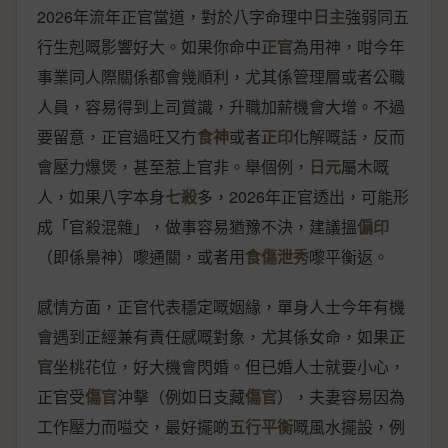
2026年流年正官當道，對於八字命理中
日主
強弱同五
行生剋嘅影響好大。如果你命中
正官
為用神，咁今年
事業同人際關係都會幾順利，尤其係管理層或者公職
人員，容易得到上司賞識，升職加薪機會大增。不過
要留意，正官過旺又冇
食神
或者
正印
化解嘅話，反而
會壓力爆煲，甚至惹上官非。舉個例，
日元
屬木嘅
人，如果八字本身
七殺
多，2026年正官透出，可能形
成「官殺混雜」，做事容易猶豫不決，建議搵
偏印
（即係梟神）嚟通關，或者用
食傷泄秀
嚟平衡返。
感情方面，正官代表穩定嘅姻緣，單身人士今年有機
會遇到正經兼有責任感嘅對象，尤其係女命，如果
正
官
坐桃花位，好大機會閃婚。但已婚人士就要小心，
正官受
傷官
沖擊（例如日支藏
傷官
），夫妻容易因為
工作壓力而嗌交，最好擺啲
五行平衡
嘅風水擺設，例