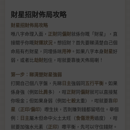
財星招財佈局攻略
財星招財佈局攻略
喺八字命理入面，
正財
同
偏財
就係你嘅「財星」，直
接關乎你嘅
財運狀況
。想招財？首先要睇清楚自己個
命局有冇財星，同埋係咪
用神
。如果八字本身
財星
好
弱，或者比
劫財
剋住，咁就要靠後天佈局喇！
第一步：睇清楚財星強弱
打開自己個八字盤，先睇
日主
強弱同
五行平衡
。如果
係身強（例如
比肩
多），咁
正財
同
偏財
就可以直接幫
你吸金；但如果身弱（例如
七殺
太重），咁就要靠
印
星
（
正印
/
偏印
）嚟生扶，否則賺到錢都留唔住。舉個
例：
日主
屬木但命中火土太旺（
食傷泄秀
過度），咁
就要加強水元素（
正印
）嚟平衡，先可以守住錢財。