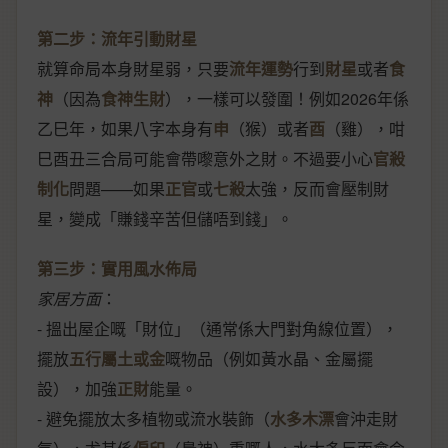
第二步：流年引動財星
就算命局本身財星弱，只要
流年運勢
行到
財星
或者
食
神
（因為
食神生財
），一樣可以發圍！例如2026年係
乙巳年，如果八字本身有
申
（猴）或者
酉
（雞），咁
巳酉丑三合局可能會帶嚟意外之財。不過要小心
官殺
制化
問題——如果
正官
或
七殺
太強，反而會壓制財
星，變成「賺錢辛苦但儲唔到錢」。
第三步：實用風水佈局
家居方面
：
- 搵出屋企嘅「財位」（通常係大門對角線位置），
擺放
五行屬土或金
嘅物品（例如黃水晶、金屬擺
設），加強
正財
能量。
- 避免擺放太多植物或流水裝飾（
水多木漂
會沖走財