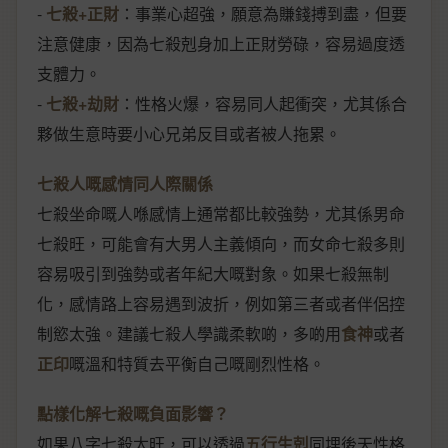
-
七殺+正財
：事業心超強，願意為賺錢搏到盡，但要
注意健康，因為七殺剋身加上正財勞碌，容易過度透
支體力。
-
七殺+劫財
：性格火爆，容易同人起衝突，尤其係合
夥做生意時要小心兄弟反目或者被人拖累。
七殺人嘅感情同人際關係
七殺坐命嘅人喺感情上通常都比較強勢，尤其係男命
七殺旺，可能會有大男人主義傾向，而女命七殺多則
容易吸引到強勢或者年紀大嘅對象。如果七殺無制
化，感情路上容易遇到波折，例如第三者或者伴侶控
制慾太強。建議七殺人學識柔軟啲，多啲用
食神
或者
正印
嘅溫和特質去平衡自己嘅剛烈性格。
點樣化解七殺嘅負面影響？
如果八字七殺太旺，可以透過
五行生剋
同埋後天性格