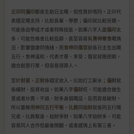
正印
同
偏印
都係生助日主嘅，但性質好唔同。正印代
表穩定嘅支持，比如長輩、學歷；偏印就比較另類，
可能係自學成才或者特殊技能。如果八字入面
偏印
太
多，可能性格會比較孤僻，甚至容易有
梟神奪食
嘅情
況，影響健康同情緒。而
食神
同
傷官
就係日主生出嘅
五行，食神溫和，代表才華、享受；傷官就叛逆啲，
適合創意行業，但容易得罪人。
至於
財星
，
正財
係穩定收入，比如打工薪水；
偏財
就
係橫財、投資收益。如果八字
偏財
旺，可能適合做生
意或者炒賣。不過，財多身弱嘅話，反而容易破財，
所以要睇
用神
同
五行平衡
。
比肩
同
劫財
就係同五行嘅
兄弟，比肩幫身，劫財爭財，如果八字劫財多，可能
容易同人合作但最後鬧翻，或者感情上有第三者。