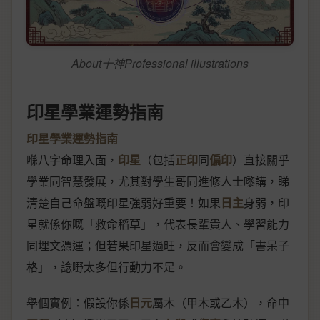
About十神Professional illustrations
印星學業運勢指南
印星學業運勢指南
喺八字命理入面，
印星
（包括
正印
同
偏印
）直接關乎
學業同智慧發展，尤其對學生哥同進修人士嚟講，睇
清楚自己命盤嘅印星強弱好重要！如果
日主
身弱，印
星就係你嘅「救命稻草」，代表長輩貴人、學習能力
同埋文憑運；但若果印星過旺，反而會變成「書呆子
格」，諗嘢太多但行動力不足。
舉個實例：假設你係
日元
屬木（甲木或乙木），命中