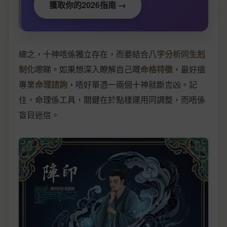
獲取你的2026指南 →
總之，十神唔係獨立存在，而要結合
八字分析
同
生剋
制化
嚟睇。如果想深入瞭解自己嘅
命格特徵
，最好搵
專業
命理諮詢
，唔好單憑一兩個十神就斷吉凶。記
住，命理係工具，關鍵在於點樣運用同調整，而唔係
盲目迷信。