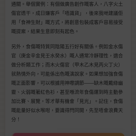
通關。舉個實例：有個做廣告創作嘅客人，八字火土
傷官透干，成日嫌客戶「唔識貨」，後來我哋建議佢
用「食神生財」嘅方式，將創意包裝成客戶容易接受
嘅提案，結果生意即刻有起色。
另外，食傷嘅特質同陰陽五行好有關係。例如金水傷
官（庚金辛金見壬水癸水）嘅人通常冷靜理性，適合
做分析類工作；而木火傷官（甲木乙木見丙火丁火）
就熱情外向，可能係出色嘅演說家。如果想加強食傷
嘅正面影響，可以根據用神嚟調節——缺木嘅戴綠幽
靈、火弱嘅著紅色衫，甚至喺流年食傷運到時主動參
加比賽、展覽，等才華有機會「見光」。記住，食傷
嘅能量好似水喉咁，要識得閂同開，先至唔會浪費天
分！