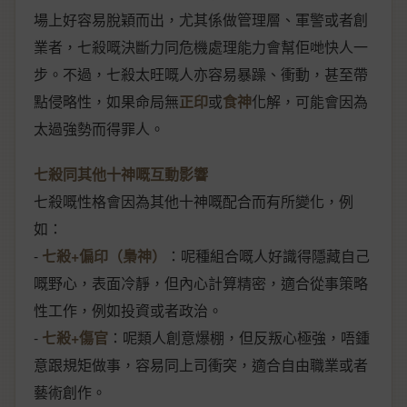
場上好容易脫穎而出，尤其係做管理層、軍警或者創
業者，七殺嘅決斷力同危機處理能力會幫佢哋快人一
步。不過，七殺太旺嘅人亦容易暴躁、衝動，甚至帶
點侵略性，如果命局無
正印
或
食神
化解，可能會因為
太過強勢而得罪人。
七殺同其他十神嘅互動影響
七殺嘅性格會因為其他十神嘅配合而有所變化，例
如：
-
七殺+偏印（梟神）
：呢種組合嘅人好識得隱藏自己
嘅野心，表面冷靜，但內心計算精密，適合從事策略
性工作，例如投資或者政治。
-
七殺+傷官
：呢類人創意爆棚，但反叛心極強，唔鍾
意跟規矩做事，容易同上司衝突，適合自由職業或者
藝術創作。