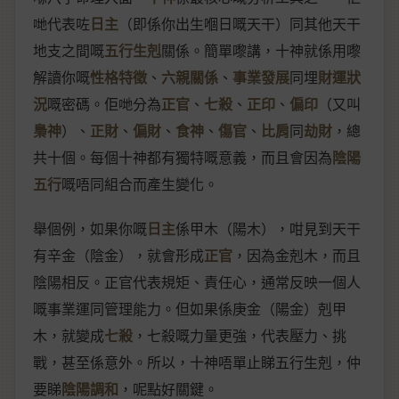
哋代表咗
日主
（即係你出生嗰日嘅天干）同其他天干
地支之間嘅
五行生剋
關係。簡單嚟講，十神就係用嚟
解讀你嘅
性格特徵
、
六親關係
、
事業發展
同埋
財運狀
況
嘅密碼。佢哋分為
正官
、
七殺
、
正印
、
偏印
（又叫
梟神
）、
正財
、
偏財
、
食神
、
傷官
、
比肩
同
劫財
，總
共十個。每個十神都有獨特嘅意義，而且會因為
陰陽
五行
嘅唔同組合而產生變化。
舉個例，如果你嘅
日主
係甲木（陽木），咁見到天干
有辛金（陰金），就會形成
正官
，因為金剋木，而且
陰陽相反。正官代表規矩、責任心，通常反映一個人
嘅事業運同管理能力。但如果係庚金（陽金）剋甲
木，就變成
七殺
，七殺嘅力量更強，代表壓力、挑
戰，甚至係意外。所以，十神唔單止睇五行生剋，仲
要睇
陰陽調和
，呢點好關鍵。