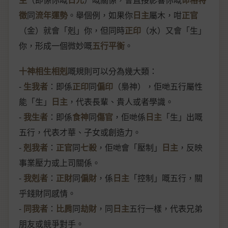
徵
同
流年運勢
。舉個例，如果你
日主
屬木，咁
正官
（金）就會「剋」你，但同時
正印
（水）又會「生」
你，形成一個微妙嘅
五行平衡
。
十神相生相剋
嘅規則可以分為幾大類：
-
生我者
：即係
正印
同
偏印
（梟神），佢哋五行屬性
能「生」
日主
，代表長輩、貴人或者學識。
-
我生者
：即係
食神
同
傷官
，佢哋係
日主
「生」出嘅
五行，代表才華、子女或創造力。
-
剋我者
：
正官
同
七殺
，佢哋會「壓制」
日主
，反映
事業壓力或上司關係。
-
我剋者
：
正財
同
偏財
，係
日主
「控制」嘅五行，關
乎錢財同感情。
-
同我者
：
比肩
同
劫財
，同
日主
五行一樣，代表兄弟
朋友或競爭對手。